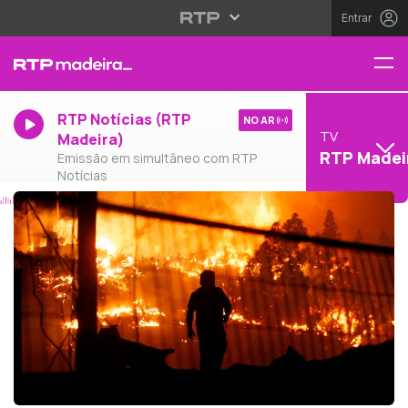
Entrar
RTP Notícias (RTP
NO AR
TV
Madeira)
RTP Madei
Emissão em simultâneo com RTP
Notícias