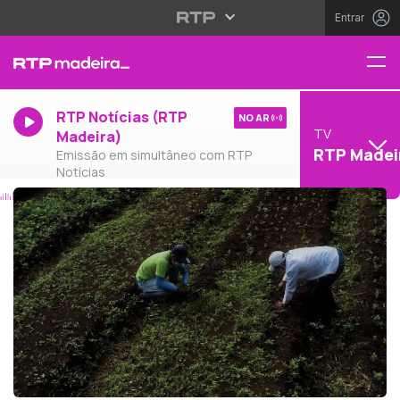
Entrar
RTP Notícias (RTP
NO AR
TV
Madeira)
RTP Madei
Emissão em simultâneo com RTP
Notícias