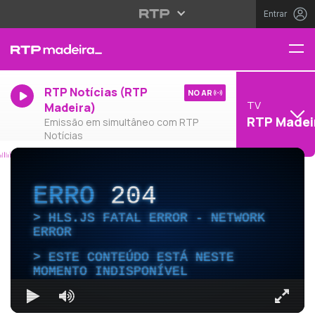
Entrar
RTP Notícias (RTP
NO AR
TV
Madeira)
RTP Madei
Emissão em simultâneo com RTP
Notícias
ERRO
204
HLS.JS FATAL ERROR - NETWORK
ERROR
ESTE CONTEÚDO ESTÁ NESTE
MOMENTO INDISPONÍVEL