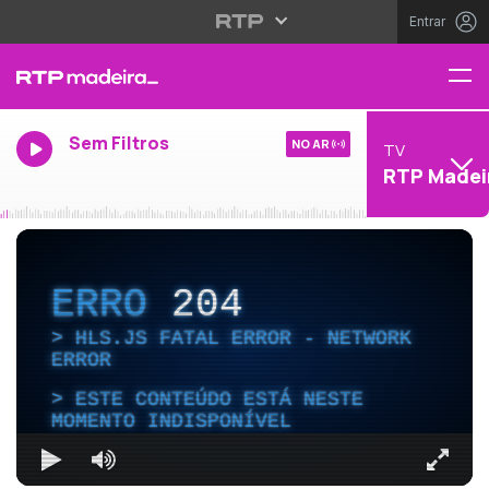
Entrar
Sem Filtros
NO AR
TV
RTP Madei
ERRO
204
HLS.JS FATAL ERROR - NETWORK
ERROR
ESTE CONTEÚDO ESTÁ NESTE
MOMENTO INDISPONÍVEL