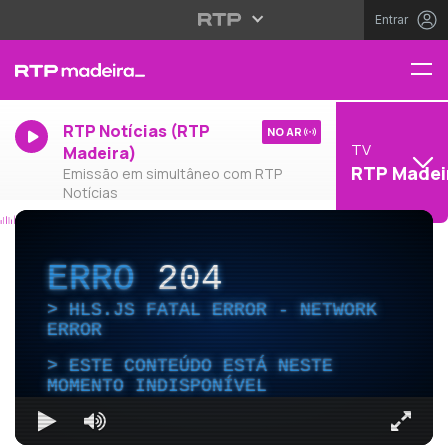
Entrar
RTP Notícias (RTP
NO AR
TV
Madeira)
RTP Madei
Emissão em simultâneo com RTP
Notícias
ERRO
204
HLS.JS FATAL ERROR - NETWORK
ERROR
ESTE CONTEÚDO ESTÁ NESTE
MOMENTO INDISPONÍVEL