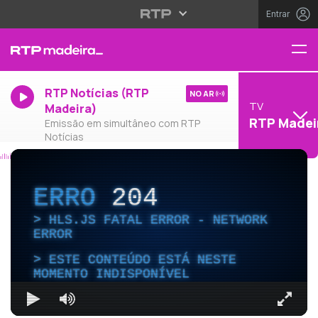
Entrar
RTP Notícias (RTP
NO AR
TV
Madeira)
RTP Madei
Emissão em simultâneo com RTP
Notícias
ERRO
204
HLS.JS FATAL ERROR - NETWORK
ERROR
ESTE CONTEÚDO ESTÁ NESTE
MOMENTO INDISPONÍVEL