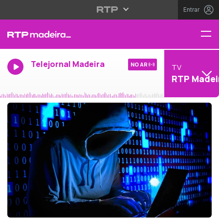
Entrar
Telejornal Madeira
NO AR
TV
RTP Madei