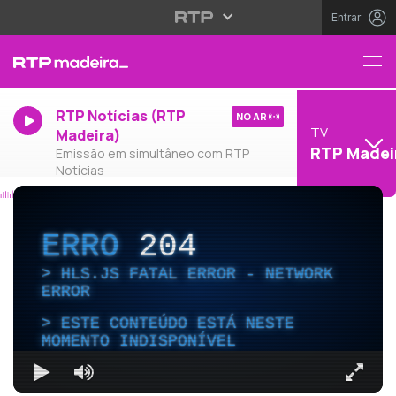
Entrar
RTP Notícias (RTP
NO AR
TV
Madeira)
RTP Madei
Emissão em simultâneo com RTP
Notícias
ERRO
204
HLS.JS FATAL ERROR - NETWORK
ERROR
ESTE CONTEÚDO ESTÁ NESTE
MOMENTO INDISPONÍVEL