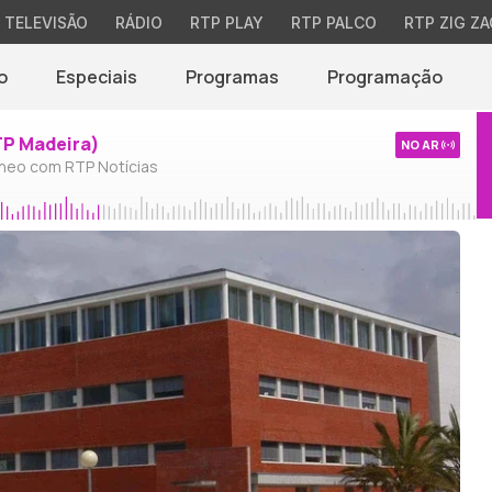
TELEVISÃO
RÁDIO
RTP PLAY
RTP PALCO
RTP ZIG ZA
o
Especiais
Programas
Programação
TP Madeira)
NO AR
neo com RTP Notícias