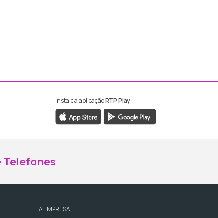
Instale a aplicação
RTP Play
ebook da RTP Madeira
nstagram da RTP Madeira
 Telefones
A EMPRESA