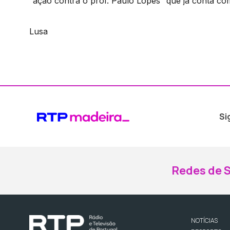
“ação contra o prof. Paulo Lopes” que já conta c
Lusa
Si
Redes de S
NOTÍCIAS