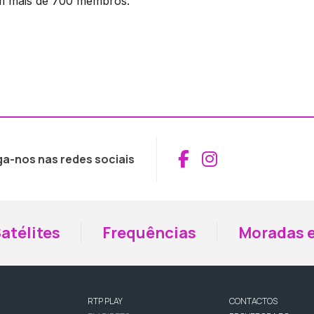
om mais de 700 membros.
Aceder ao Fac
Aceder ao I
ga-nos nas redes sociais
atélites
Frequências
Moradas e
RTP PLAY
CONTACTOS