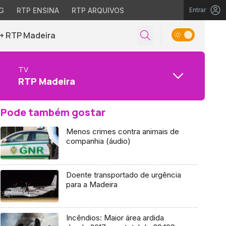
G
RTP ENSINA
RTP ARQUIVOS
Entrar
+ RTP Madeira
TV
RTP Madeira
Pode também gostar
Menos crimes contra animais de
companhia (áudio)
Doente transportado de urgência
para a Madeira
Incêndios: Maior área ardida