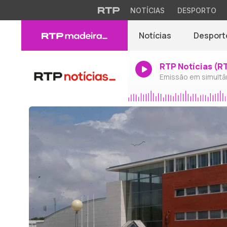
NOTÍCIAS
DESPORTO
Notícias
Desport
RTP Notícias (R
Emissão em simultâ