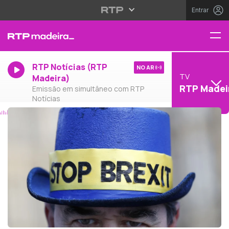
Entrar
RTP Notícias (RTP
NO AR
TV
Madeira)
RTP Madei
Emissão em simultâneo com RTP
Notícias