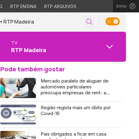
G
RTP ENSINA
RTP ARQUIVOS
Entrar
+ RTP Madeira
TV
RTP Madeira
Pode também gostar
Mercado paralelo de aluguer de
automóveis particulares
preocupa empresas de rent- a-
car (áudio)
Região regista mais um óbito por
Covid-19
Pais obrigados a ficar em casa