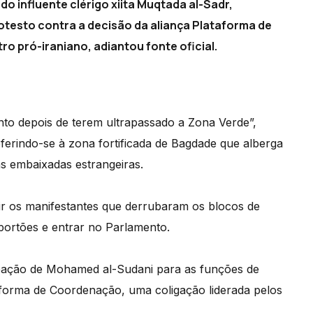
o influente clérigo xiita Muqtada al-Sadr,
otesto contra a decisão da aliança Plataforma de
 pró-iraniano, adiantou fonte oficial.
nto depois de terem ultrapassado a Zona Verde”,
referindo-se à zona fortificada de Bagdade que alberga
as embaixadas estrangeiras.
lir os manifestantes que derrubaram os blocos de
portões e entrar no Parlamento.
eação de Mohamed al-Sudani para as funções de
aforma de Coordenação, uma coligação liderada pelos