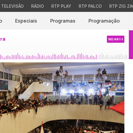
TELEVISÃO
RÁDIO
RTP PLAY
RTP PALCO
RTP ZIG ZA
o
Especiais
Programas
Programação
ira
NO AR