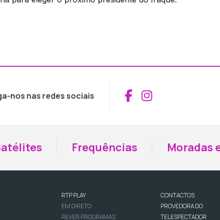
Aceder ao Fac
Aceder ao I
ga-nos nas redes sociais
atélites
Frequências
Moradas e
RTP PLAY
CONTACTOS
EM DIRETO
PROVEDORA DO
REVER PROGRAMAS
TELESPECTADOR