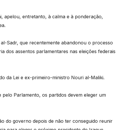
i, apelou, entretanto, à calma e à ponderação,
ea.
de al-Sadr, que recentemente abandonou o processo
ria dos assentos parlamentares nas eleições federais
do da Lei e ex-primeiro-ministro Nouri al-Maliki.
e pelo Parlamento, os partidos devem eleger um
o do governo depois de não ter conseguido reunir
ria para eleger o próximo presidente do Iraque.