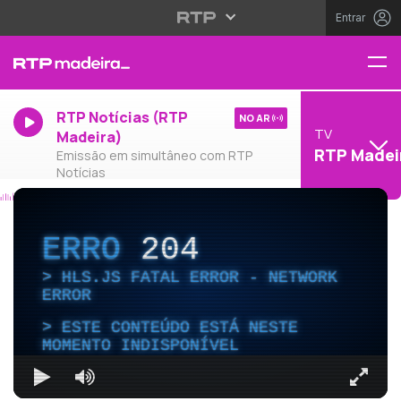
Entrar
RTP Notícias (RTP
NO AR
TV
Madeira)
RTP Madei
Emissão em simultâneo com RTP
Notícias
ERRO
204
HLS.JS FATAL ERROR - NETWORK
ERROR
ESTE CONTEÚDO ESTÁ NESTE
MOMENTO INDISPONÍVEL