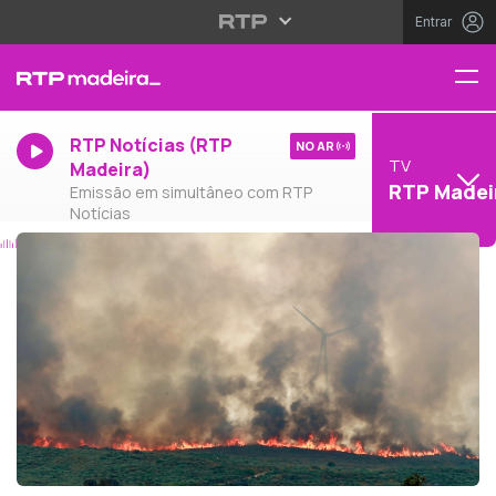
Entrar
RTP Notícias (RTP
NO AR
TV
Madeira)
RTP Madei
Emissão em simultâneo com RTP
Notícias