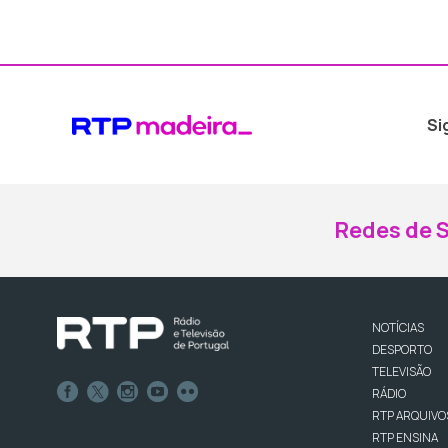
Si
Redes de S
NOTÍCIAS
DESPORTO
TELEVISÃO
RÁDIO
RTP ARQUIVO
RTP ENSINA