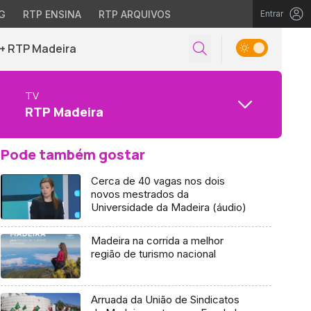
G
RTP ENSINA
RTP ARQUIVOS
Entrar
+ RTP Madeira
TV
RTP Madeira
Pode também gostar
Cerca de 40 vagas nos dois
novos mestrados da
Universidade da Madeira (áudio)
Madeira na corrida a melhor
região de turismo nacional
Arruada da União de Sindicatos