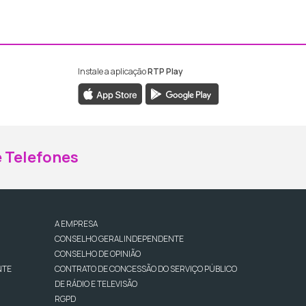
Instale a aplicação
RTP Play
ebook da RTP Madeira
nstagram da RTP Madeira
 Telefones
A EMPRESA
CONSELHO GERAL INDEPENDENTE
CONSELHO DE OPINIÃO
NTE
CONTRATO DE CONCESSÃO DO SERVIÇO PÚBLICO
DE RÁDIO E TELEVISÃO
RGPD