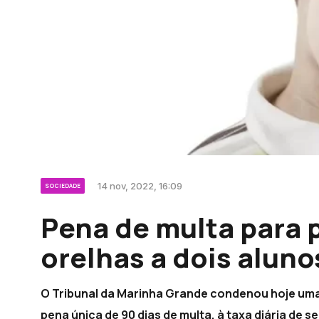
14 nov, 2022, 16:09
SOCIEDADE
Pena de multa para 
orelhas a dois alun
O Tribunal da Marinha Grande condenou hoje uma 
pena única de 90 dias de multa, à taxa diária de se