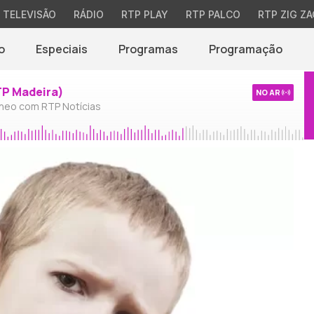
TELEVISÃO
RÁDIO
RTP PLAY
RTP PALCO
RTP ZIG ZA
o
Especiais
Programas
Programação
TP Madeira)
NO AR
neo com RTP Notícias