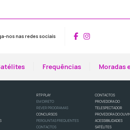
Aceder ao Fac
Aceder ao I
ga-nos nas redes sociais
atélites
Frequências
Moradas e
RTP PLAY
CONTACTOS
EM DIRETO
PROVEDORA DO
REVER PROGRAMAS
TELESPECTADOR
CONCURSOS
PROVEDORA DO OUVI
S
PERGUNTAS FREQUENTES
ACESSIBILIDADES
CONTACTOS
SATÉLITES