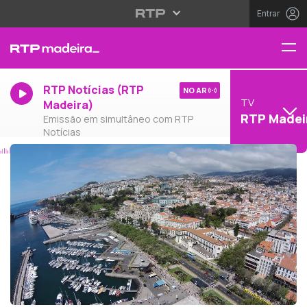
Entrar
RTP Notícias (RTP
NO AR
TV
Madeira)
RTP Madei
Emissão em simultâneo com RTP
Notícias