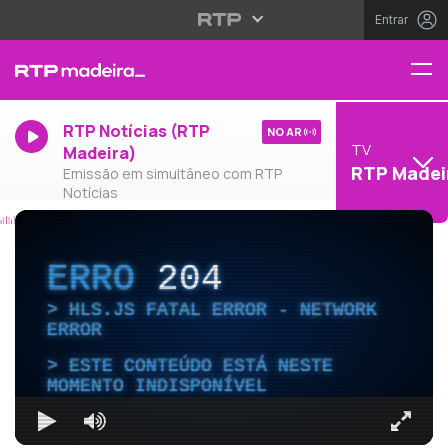
Entrar
RTP Notícias (RTP
NO AR
TV
Madeira)
RTP Madei
Emissão em simultâneo com RTP
Notícias
ERRO
204
HLS.JS FATAL ERROR - NETWORK
ERROR
ESTE CONTEÚDO ESTÁ NESTE
MOMENTO INDISPONÍVEL