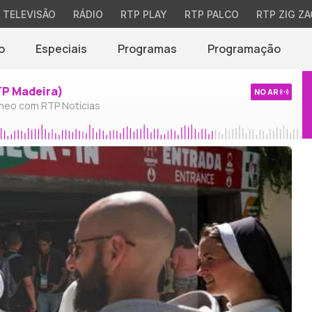
TELEVISÃO
RÁDIO
RTP PLAY
RTP PALCO
RTP ZIG ZA
o
Especiais
Programas
Programação
TP Madeira)
NO AR
neo com RTP Notícias