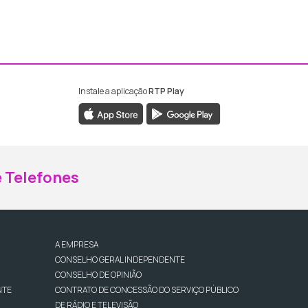
Instale a aplicação
RTP Play
ebook da RTP Madeira
nstagram da RTP Madeira
 Telefones
A EMPRESA
CONSELHO GERAL INDEPENDENTE
CONSELHO DE OPINIÃO
NTE
CONTRATO DE CONCESSÃO DO SERVIÇO PÚBLICO
DE RÁDIO E TELEVISÃO