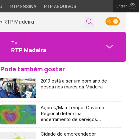
G
RTP ENSINA
RTP ARQUIVOS
Entrar
+ RTP Madeira
TV
RTP Madeira
Pode também gostar
2019 está a ser um bom ano de
pesca nos mares da Madeira
Açores/Mau Tempo: Governo
Regional determina
encerramento de serviços
públicos em sete ilhas
Cidade do empreendedor