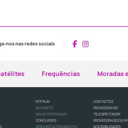
Aceder ao Fac
Aceder ao I
ga-nos nas redes sociais
atélites
Frequências
Moradas e
RTP PLAY
CONTACTOS
EM DIRETO
PROVEDORA DO
REVER PROGRAMAS
TELESPECTADOR
CONCURSOS
PROVEDORA DO OUVI
S
PERGUNTAS FREQUENTES
ACESSIBILIDADES