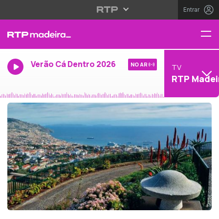
Entrar
Verão Cá Dentro 2026
NO AR
TV
RTP Madei