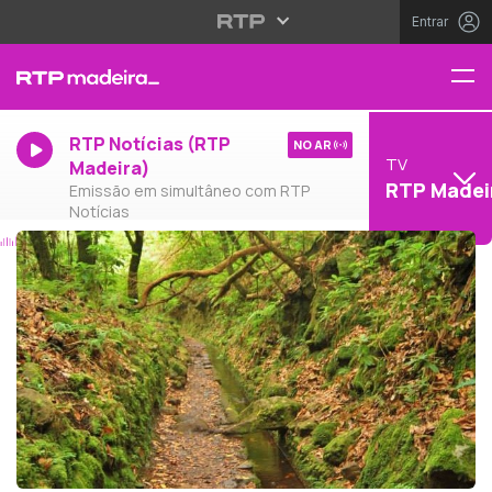
Entrar
RTP Notícias (RTP
NO AR
TV
Madeira)
RTP Madei
Emissão em simultâneo com RTP
Notícias