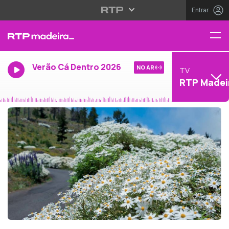
Entrar
Verão Cá Dentro 2026
NO AR
TV
RTP Madei