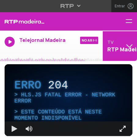
Entrar
Telejornal Madeira
NO AR
TV
RTP Madei
ERRO
204
HLS.JS FATAL ERROR - NETWORK
ERROR
ESTE CONTEÚDO ESTÁ NESTE
MOMENTO INDISPONÍVEL