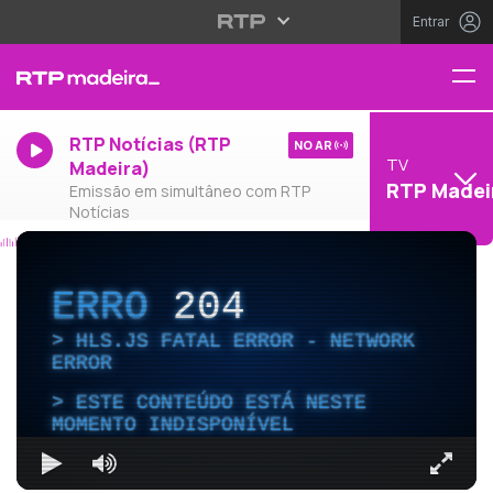
Entrar
RTP Notícias (RTP
NO AR
TV
Madeira)
RTP Madei
Emissão em simultâneo com RTP
Notícias
ERRO
204
HLS.JS FATAL ERROR - NETWORK
ERROR
ESTE CONTEÚDO ESTÁ NESTE
MOMENTO INDISPONÍVEL