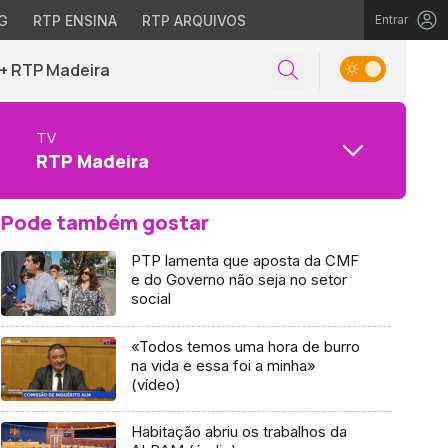
G
RTP ENSINA
RTP ARQUIVOS
Entrar
+ RTP Madeira
TV
RTP Madeira
Pode também gostar
PTP lamenta que aposta da CMF
e do Governo não seja no setor
social
«Todos temos uma hora de burro
na vida e essa foi a minha»
(vídeo)
Habitação abriu os trabalhos da