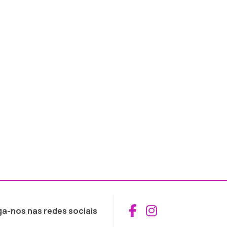
Aceder ao Fac
Aceder ao I
ga-nos nas redes sociais