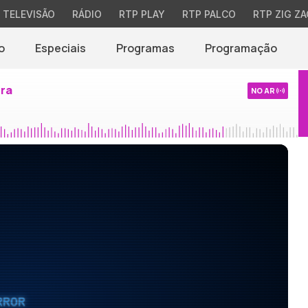
TELEVISÃO
RÁDIO
RTP PLAY
RTP PALCO
RTP ZIG ZA
o
Especiais
Programas
Programação
ira
NO AR
RROR