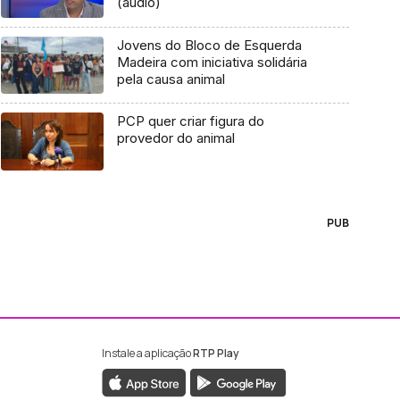
(áudio)
Jovens do Bloco de Esquerda
Madeira com iniciativa solidária
pela causa animal
PCP quer criar figura do
provedor do animal
PUB
Instale a aplicação
RTP Play
ebook da RTP Madeira
nstagram da RTP Madeira