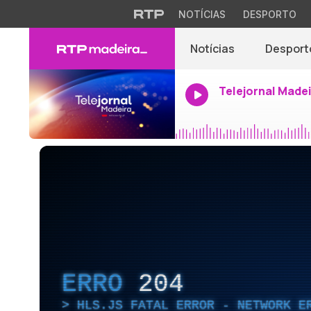
NOTÍCIAS
DESPORTO
Notícias
Desport
Telejornal Made
ERRO
204
HLS.JS FATAL ERROR - NETWORK E