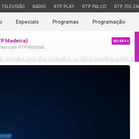
TELEVISÃO
RÁDIO
RTP PLAY
RTP PALCO
RTP ZIG ZA
o
Especiais
Programas
Programação
TP Madeira)
NO AR
neo com RTP Notícias
RROR