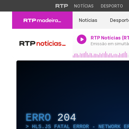
NOTÍCIAS
DESPORTO
Notícias
Desport
RTP Notícias (R
Emissão em simultâ
ERRO
204
HLS.JS FATAL ERROR - NETWORK E