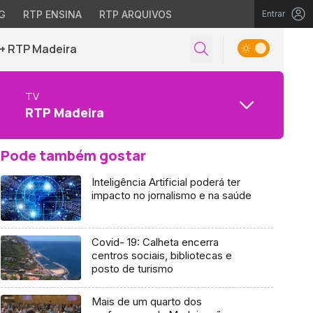
G
RTP ENSINA
RTP ARQUIVOS
Entrar
+ RTP Madeira
TV
RTP Madeira
Pode também gostar
Inteligência Artificial poderá ter
impacto no jornalismo e na saúde
Covid- 19: Calheta encerra
centros sociais, bibliotecas e
posto de turismo
Mais de um quarto dos