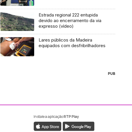
Estrada regional 222 entupida
devido ao encerramento da via
expresso (vídeo)
Lares públicos da Madeira
equipados com desfribrilhadores
PUB
Instale a aplicação
RTP Play
ebook da RTP Madeira
nstagram da RTP Madeira