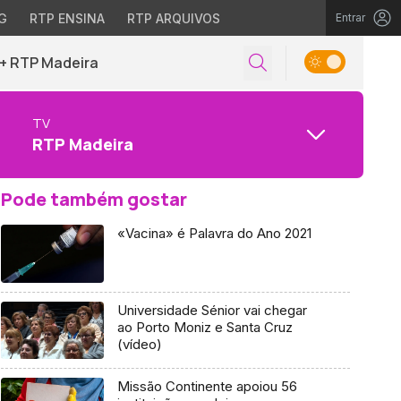
G
RTP ENSINA
RTP ARQUIVOS
Entrar
+ RTP Madeira
TV
RTP Madeira
Pode também gostar
«Vacina» é Palavra do Ano 2021
Universidade Sénior vai chegar
ao Porto Moniz e Santa Cruz
(vídeo)
Missão Continente apoiou 56