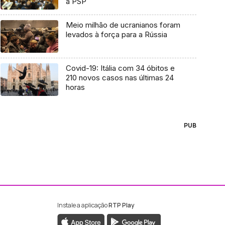
à PSP
Meio milhão de ucranianos foram
levados à força para a Rússia
Covid-19: Itália com 34 óbitos e
210 novos casos nas últimas 24
horas
PUB
Instale a aplicação
RTP Play
ebook da RTP Madeira
nstagram da RTP Madeira