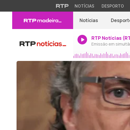
NOTÍCIAS
DESPORTO
Notícias
Desport
RTP Notícias (R
Emissão em simultâ