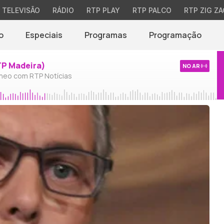
TELEVISÃO
RÁDIO
RTP PLAY
RTP PALCO
RTP ZIG ZA
o
Especiais
Programas
Programação
TP Madeira)
NO AR
neo com RTP Notícias