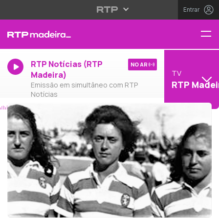
Entrar
RTP Notícias (RTP
NO AR
TV
Madeira)
RTP Madei
Emissão em simultâneo com RTP
Notícias