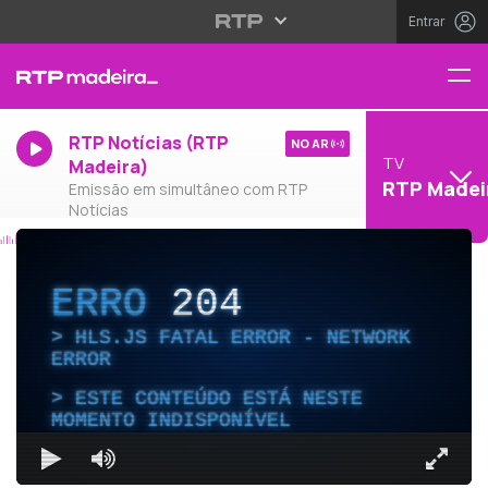
Entrar
RTP Notícias (RTP
NO AR
TV
Madeira)
RTP Madei
Emissão em simultâneo com RTP
Notícias
ERRO
204
HLS.JS FATAL ERROR - NETWORK
ERROR
ESTE CONTEÚDO ESTÁ NESTE
MOMENTO INDISPONÍVEL