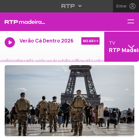
Entrar
Verão Cá Dentro 2026
NO AR
TV
RTP Madei