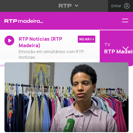
Entrar
RTP Notícias (RTP
NO AR
TV
Madeira)
RTP Madei
Emissão em simultâneo com RTP
Notícias