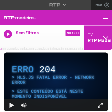
Entrar
Sem Filtros
NO AR
TV
RTP Madei
ERRO
204
HLS.JS FATAL ERROR - NETWORK
ERROR
ESTE CONTEÚDO ESTÁ NESTE
MOMENTO INDISPONÍVEL