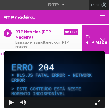
Entrar
RTP Notícias (RTP
NO AR
TV
Madeira)
RTP Madei
Emissão em simultâneo com RTP
Notícias
ERRO
204
HLS.JS FATAL ERROR - NETWORK
ERROR
ESTE CONTEÚDO ESTÁ NESTE
MOMENTO INDISPONÍVEL