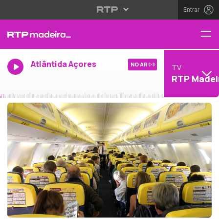
Entrar
Atlântida Açores
NO AR
TV
RTP Madei