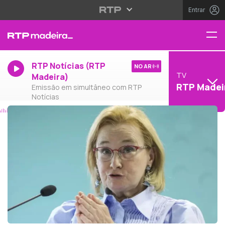
Entrar
RTP Notícias (RTP
NO AR
TV
Madeira)
RTP Madei
Emissão em simultâneo com RTP
Notícias