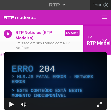
Entrar
RTP Notícias (RTP
NO AR
TV
Madeira)
RTP Madei
Emissão em simultâneo com RTP
Notícias
ERRO
204
HLS.JS FATAL ERROR - NETWORK
ERROR
ESTE CONTEÚDO ESTÁ NESTE
MOMENTO INDISPONÍVEL