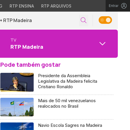
G
RTP ENSINA
RTP ARQUIVOS
Entrar
+ RTP Madeira
TV
RTP Madeira
Pode também gostar
Presidente da Assembleia
Legislativa da Madeira felicita
Cristiano Ronaldo
Mais de 50 mil venezuelanos
realocados no Brasil
Navio Escola Sagres na Madeira