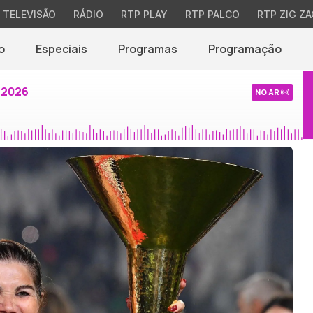
TELEVISÃO
RÁDIO
RTP PLAY
RTP PALCO
RTP ZIG ZA
o
Especiais
Programas
Programação
 2026
NO AR