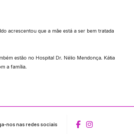
ldo acrescentou que a mãe está a ser bem tratada
também estão no Hospital Dr. Nélio Mendonça. Kátia
m a família.
Aceder ao Fac
Aceder ao I
ga-nos nas redes sociais