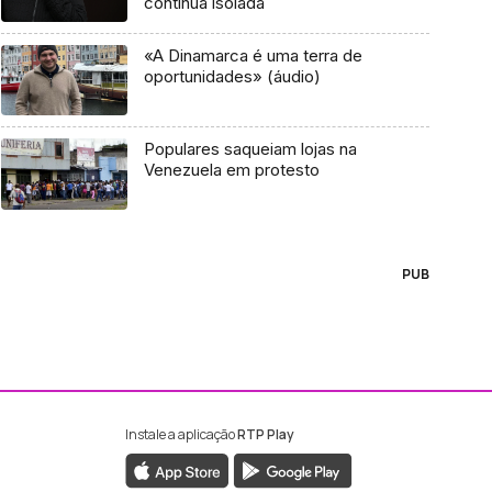
continua isolada
«A Dinamarca é uma terra de
oportunidades» (áudio)
Populares saqueiam lojas na
Venezuela em protesto
PUB
Instale a aplicação
RTP Play
ebook da RTP Madeira
nstagram da RTP Madeira