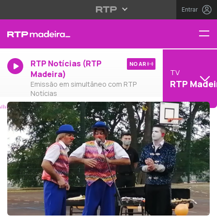
Entrar
RTP Notícias (RTP
NO AR
TV
Madeira)
RTP Madei
Emissão em simultâneo com RTP
Notícias