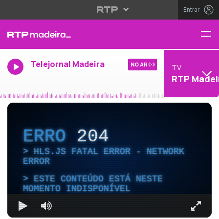
Entrar
Telejornal Madeira
NO AR
TV
RTP Madei
ERRO
204
HLS.JS FATAL ERROR - NETWORK
ERROR
ESTE CONTEÚDO ESTÁ NESTE
MOMENTO INDISPONÍVEL