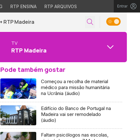
G
RTP ENSINA
RTP ARQUIVOS
Entrar
+ RTP Madeira
TV
RTP Madeira
Pode também gostar
Começou a recolha de material
médico para missão humanitária
na Ucrânia (áudio)
Edifício do Banco de Portugal na
Madeira vai ser remodelado
(áudio)
Faltam psicólogos nas escolas,