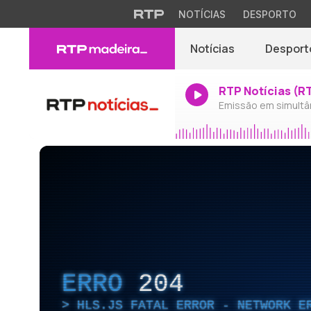
NOTÍCIAS
DESPORTO
Notícias
Desport
RTP Notícias (R
Emissão em simultâ
ERRO
204
HLS.JS FATAL ERROR - NETWORK E