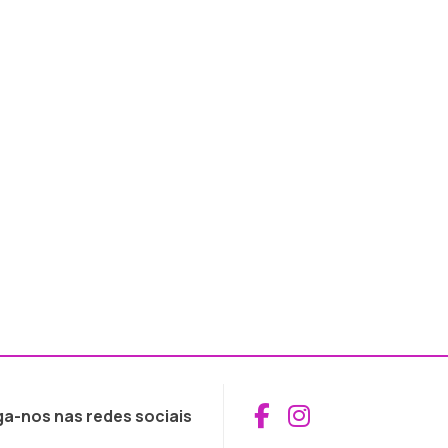
Aceder ao Fac
Aceder ao I
ga-nos nas redes sociais