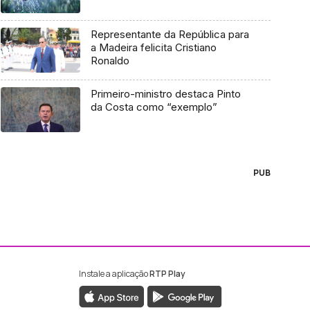
Representante da República para
a Madeira felicita Cristiano
Ronaldo
Primeiro-ministro destaca Pinto
da Costa como “exemplo”
PUB
Instale a aplicação
RTP Play
ebook da RTP Madeira
nstagram da RTP Madeira