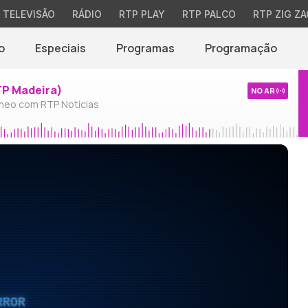
TELEVISÃO
RÁDIO
RTP PLAY
RTP PALCO
RTP ZIG ZA
o
Especiais
Programas
Programação
TP Madeira)
NO AR
neo com RTP Notícias
RROR