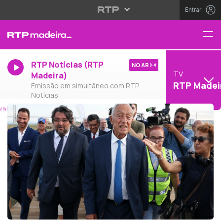
Entrar
RTP Notícias (RTP
NO AR
TV
Madeira)
RTP Madei
Emissão em simultâneo com RTP
Notícias