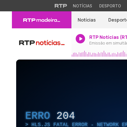
NOTÍCIAS
DESPORTO
Notícias
Desport
RTP Notícias (R
Emissão em simultâ
ERRO
204
HLS.JS FATAL ERROR - NETWORK E