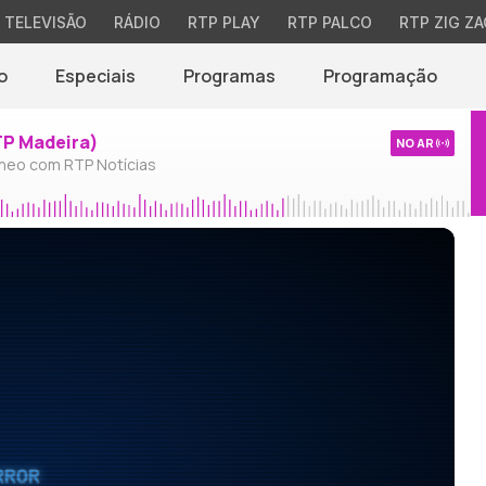
TELEVISÃO
RÁDIO
RTP PLAY
RTP PALCO
RTP ZIG ZA
o
Especiais
Programas
Programação
TP Madeira)
NO AR
neo com RTP Notícias
RROR