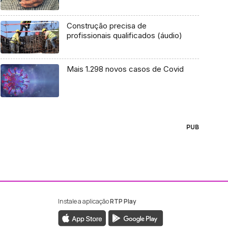
Construção precisa de
profissionais qualificados (áudio)
Mais 1.298 novos casos de Covid
PUB
Instale a aplicação
RTP Play
ebook da RTP Madeira
nstagram da RTP Madeira