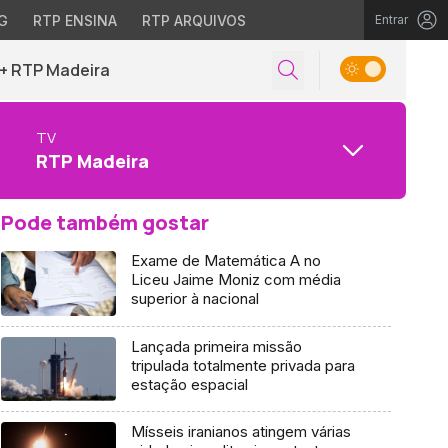
G
RTP ENSINA
RTP ARQUIVOS
Entrar
+ RTP Madeira
TV
RTP Madeira
Pode também gostar
Exame de Matemática A no
Liceu Jaime Moniz com média
superior à nacional
Lançada primeira missão
tripulada totalmente privada para
estação espacial
Mísseis iranianos atingem várias