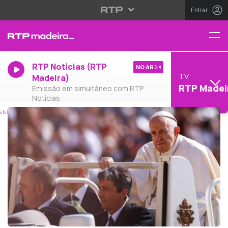
Entrar
RTP Notícias (RTP
NO AR
TV
Madeira)
RTP Madei
Emissão em simultâneo com RTP
Notícias