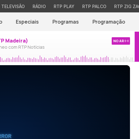
TELEVISÃO
RÁDIO
RTP PLAY
RTP PALCO
RTP ZIG ZA
o
Especiais
Programas
Programação
TP Madeira)
NO AR
neo com RTP Notícias
RROR