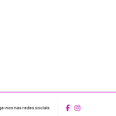
Aceder ao Fac
Aceder ao I
ga-nos nas redes sociais