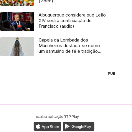
(vídeo)
Albuquerque considera que Leão
XIV será a continuação de
Francisco (áudio)
Capela da Lombada dos
Marinheiros destaca-se como
um santuário de fé e tradição
(vídeo)
PUB
Instale a aplicação
RTP Play
ebook da RTP Madeira
nstagram da RTP Madeira