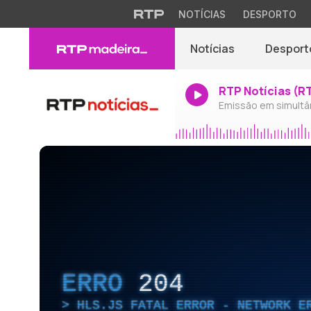
NOTÍCIAS
DESPORTO
Notícias
Desport
RTP Notícias (R
Emissão em simultâ
ERRO
204
HLS.JS FATAL ERROR - NETWORK E