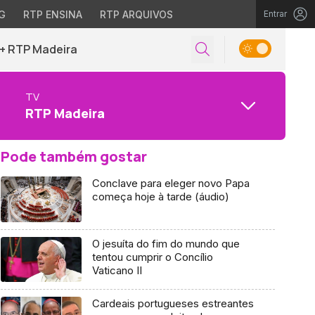
G
RTP ENSINA
RTP ARQUIVOS
Entrar
+ RTP Madeira
TV
RTP Madeira
Pode também gostar
Conclave para eleger novo Papa
começa hoje à tarde (áudio)
O jesuíta do fim do mundo que
tentou cumprir o Concílio
Vaticano II
Cardeais portugueses estreantes