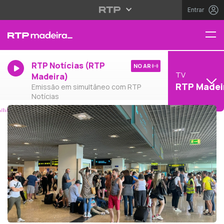
Entrar
RTP Notícias (RTP
NO AR
TV
Madeira)
RTP Madei
Emissão em simultâneo com RTP
Notícias