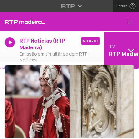
Entrar
RTP Notícias (RTP
NO AR
TV
Madeira)
RTP Madei
Emissão em simultâneo com RTP
Notícias