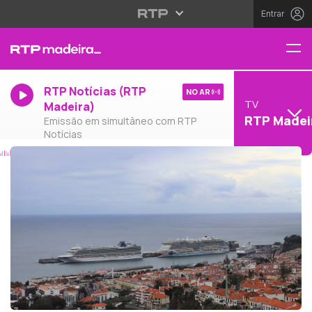
Entrar
RTP Notícias (RTP
NO AR
TV
Madeira)
RTP Madei
Emissão em simultâneo com RTP
Notícias