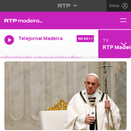
Entrar
Telejornal Madeira
NO AR
TV
RTP Madei