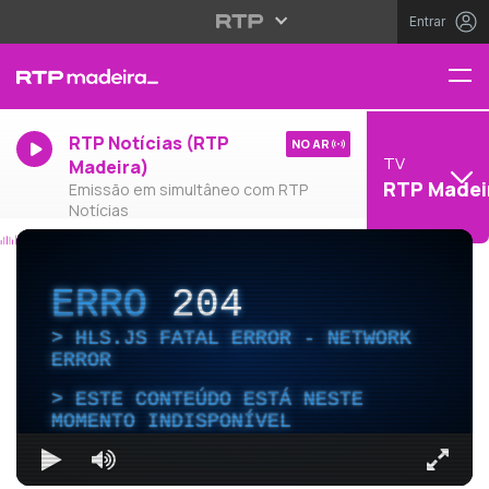
Entrar
RTP Notícias (RTP
NO AR
TV
Madeira)
RTP Madei
Emissão em simultâneo com RTP
Notícias
ERRO
204
HLS.JS FATAL ERROR - NETWORK
ERROR
ESTE CONTEÚDO ESTÁ NESTE
MOMENTO INDISPONÍVEL