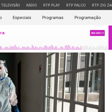
TELEVISÃO
RÁDIO
RTP PLAY
RTP PALCO
RTP ZIG ZA
o
Especiais
Programas
Programação
ira
NO AR