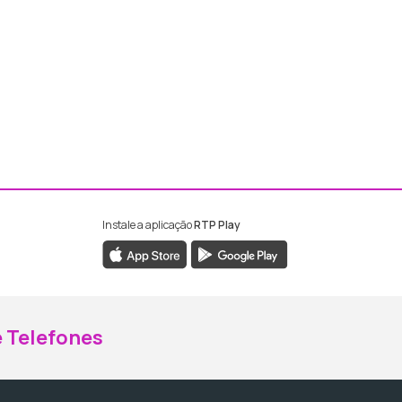
Instale a aplicação
RTP Play
ebook da RTP Madeira
nstagram da RTP Madeira
 Telefones