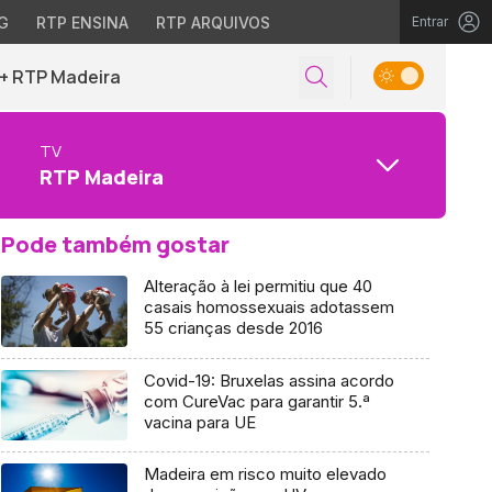
G
RTP ENSINA
RTP ARQUIVOS
Entrar
+ RTP Madeira
TV
RTP Madeira
Pode também gostar
Alteração à lei permitiu que 40
casais homossexuais adotassem
55 crianças desde 2016
Covid-19: Bruxelas assina acordo
com CureVac para garantir 5.ª
vacina para UE
Madeira em risco muito elevado