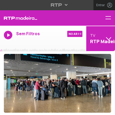
Entrar
Sem Filtros
NO AR
TV
RTP Madei