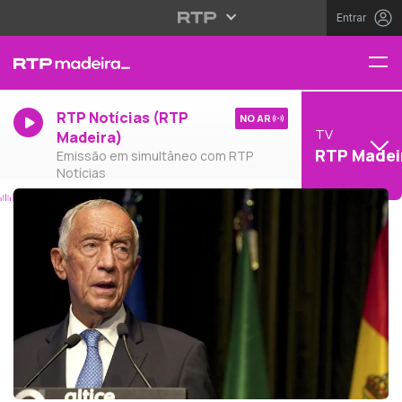
Entrar
RTP Notícias (RTP
NO AR
TV
Madeira)
RTP Madei
Emissão em simultâneo com RTP
Notícias